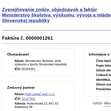
Zverejňovanie zmlúv, objednávok a faktúr
Ministerstvo školstva, výskumu, vývoja a mlád
Slovenskej republiky
Faktúra č. 0000001261
Obstarávateľ
Informácie o 
Názov:
Ministerstvo školstva, vedy,
Číslo fakt
výskumu a športu Slovenskej republiky
Popis fakt
IČO:
00164381
Dátum dor
Celková h
Identifiká
Dátum zve
Zmluvný partner
Poznámka
Názov:
Auto Lamač spol. s r.o.
IČO:
31327931
©2010 - Názo
Adresa:
Hodonínska 13, 841 03
Desig
Bratislava SK