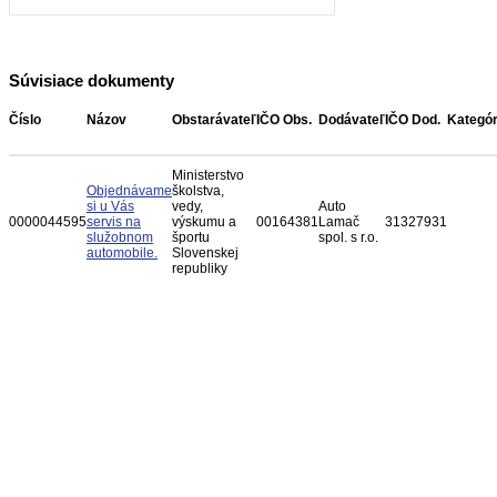
Súvisiace dokumenty
Číslo
Názov
Obstarávateľ
IČO Obs.
Dodávateľ
IČO Dod.
Kategór
Ministerstvo
Objednávame
školstva,
si u Vás
vedy,
Auto
0000044595
servis na
výskumu a
00164381
Lamač
31327931
služobnom
športu
spol. s r.o.
automobile.
Slovenskej
republiky