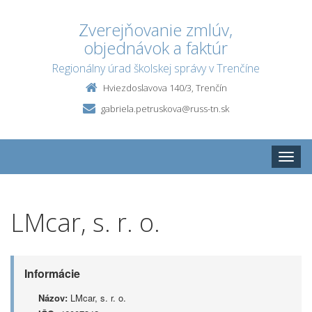
Zverejňovanie zmlúv,
objednávok a faktúr
Regionálny úrad školskej správy v Trenčíne
Hviezdoslavova 140/3, Trenčín
gabriela.petruskova@russ-tn.sk
Toggle
naviga
LMcar, s. r. o.
Informácie
Názov:
LMcar, s. r. o.