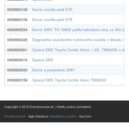
0000600109
Servis vozidla pred STK
0000600109
Servis vozidla pred STK
0000600234
Servis SMV; TN 748GV podľa kalkulácie ceny zo dňa 25.
0000600226
Diagnostika služobného motorového vozidla z dôvodu nu
0000600201
Oprava SMV Toyota Corolla Verso, 1,8S, TN560GV z dôv
0000600074
Oprava SMV
0000600033
Servis a pneuservis SMV
0000600159
Oprava SMV Toyota Corolla Verso TN560GV
Copyright © 2015 Zverejnovanie.sk | Všetky práva vyhradené
Tvroba stránok
- Aglo Solutions |
Redakčný systém
- SysCom