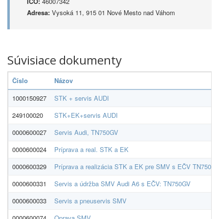
IČO:
46007342
Adresa:
Vysoká 11, 915 01 Nové Mesto nad Váhom
Súvisiace dokumenty
Číslo
Názov
1000150927
STK + servis AUDI
249100020
STK+EK+servis AUDI
0000600027
Servis Audi, TN750GV
0000600024
Príprava a real. STK a EK
0000600329
Príprava a realizácia STK a EK pre SMV s EČV TN750GV
0000600331
Servis a údržba SMV Audi A6 s EČV: TN750GV
0000600033
Servis a pneuservis SMV
0000600074
Oprava SMV