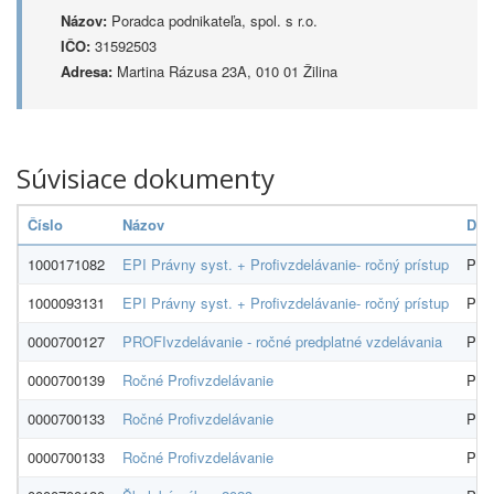
Názov:
Poradca podnikateľa, spol. s r.o.
IČO:
31592503
Adresa:
Martina Rázusa 23A, 010 01 Žilina
Súvisiace dokumenty
Číslo
Názov
Dod
1000171082
EPI Právny syst. + Profivzdelávanie- ročný prístup
Pora
1000093131
EPI Právny syst. + Profivzdelávanie- ročný prístup
Pora
0000700127
PROFIvzdelávanie - ročné predplatné vzdelávania
Pora
0000700139
Ročné Profivzdelávanie
Pora
0000700133
Ročné Profivzdelávanie
Pora
0000700133
Ročné Profivzdelávanie
Pora