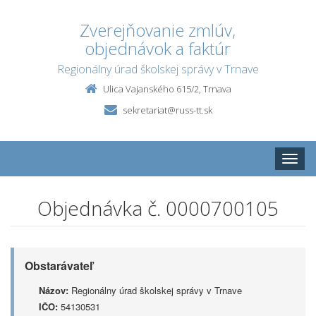
Zverejňovanie zmlúv,
objednávok a faktúr
Regionálny úrad školskej správy v Trnave
Ulica Vajanského 615/2, Trnava
sekretariat@russ-tt.sk
Toggle
naviga
Objednávka č. 0000700105
Obstarávateľ
Názov:
Regionálny úrad školskej správy v Trnave
IČO:
54130531