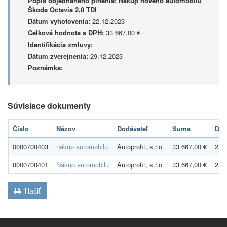
Popis objednaného plnenia:
Nákup nového automobilu
Škoda Octavia 2,0 TDI
Dátum vyhotovenia:
22.12.2023
Celková hodnota s DPH:
33 667,00 €
Identifikácia zmluvy:
Dátum zverejnenia:
29.12.2023
Poznámka:
Súvisiace dokumenty
Číslo
Názov
Dodávateľ
Suma
Dát
0000700403
nákup automobilu
Autoprofit, s.r.o.
33 667,00 €
22.
0000700401
Nákup automobilu
Autoprofit, s.r.o.
33 667,00 €
22.
Tlačiť