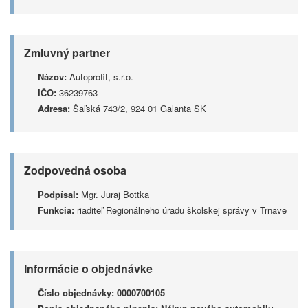
Zmluvný partner
Názov:
Autoprofit, s.r.o.
IČO:
36239763
Adresa:
Šaľská 743/2, 924 01 Galanta SK
Zodpovedná osoba
Podpísal:
Mgr. Juraj Bottka
Funkcia:
riaditeľ Regionálneho úradu školskej správy v Trnave
Informácie o objednávke
Číslo objednávky:
0000700105