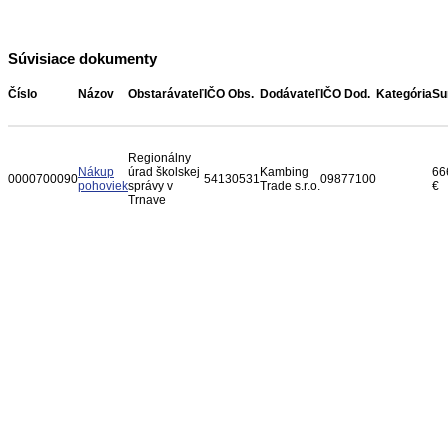
Súvisiace dokumenty
Číslo
Názov
Obstarávateľ
IČO Obs.
Dodávateľ
IČO Dod.
Kategória
S
Regionálny
Nákup
úrad školskej
Kambing
66
0000700090
54130531
09877100
pohoviek
správy v
Trade s.r.o.
€
Trnave