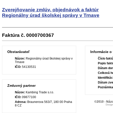
Zverejňovanie zmlúv, objednávok a faktúr
Regionálny úrad školskej správy v Trnave
Faktúra č. 0000700367
Obstarávateľ
Informácie o 
Názov:
Regionálny úrad školskej správy v
Číslo fakt
Trnave
Popis fakt
IČO:
54130531
Dátum dor
Celková h
Identifiká
Dátum zve
Zmluvný partner
Poznámka
Názov:
Kambing Trade s.r.o.
IČO:
09877100
©2010 - Názo
Adresa:
Braunerova 563/7, 180 00 Praha
Desig
8 CZ