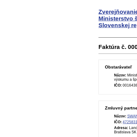
Zverejňovanie
Ministerstvo 
Slovenskej re
Faktúra č. 0
Obstarávateľ
Názov:
Minist
výskumu a špo
IČO:
001643
Zmluvný partne
Názov:
SWAN,
IČO:
472583
Adresa:
Land
Bratislava SK