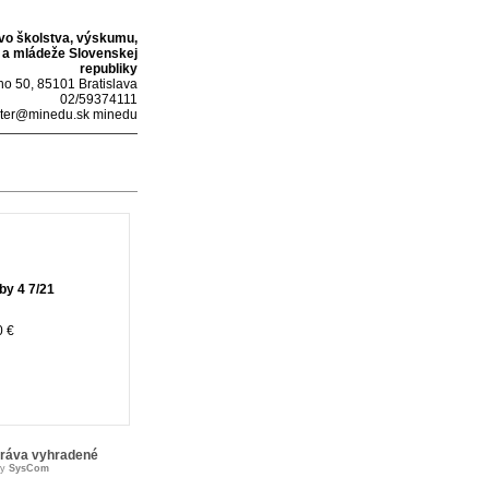
tvo školstva, výskumu,
 a mládeže Slovenskej
republiky
o 50, 85101 Bratislava
02/59374111
ter@minedu.sk minedu
by 4 7/21
0 €
práva vyhradené
by
SysCom