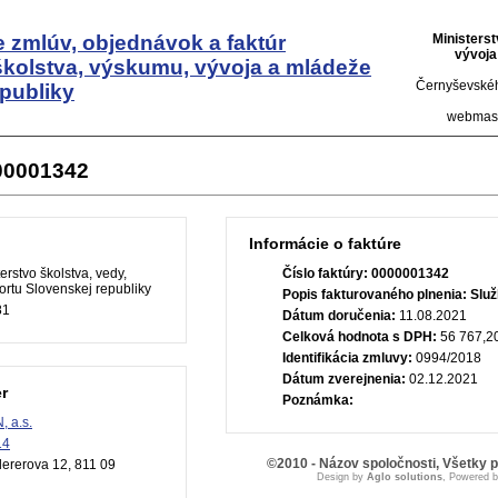
 zmlúv, objednávok a faktúr
Ministers
vývoja
školstva, výskumu, vývoja a mládeže
Černyševskéh
publiky
webmas
000001342
Informácie o faktúre
erstvo školstva, vedy,
Číslo faktúry:
0000001342
rtu Slovenskej republiky
Popis fakturovaného plnenia:
Služ
81
Dátum doručenia:
11.08.2021
Celková hodnota s DPH:
56 767,2
Identifikácia zmluvy:
0994/2018
Dátum zverejnenia:
02.12.2021
r
Poznámka:
 a.s.
14
©2010 - Názov spoločnosti, Všetky 
ererova 12, 811 09
Design by
Aglo solutions
, Powered 