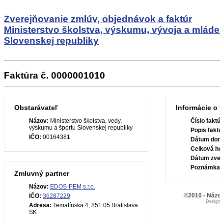
Zverejňovanie zmlúv, objednávok a faktúr
Ministerstvo školstva, výskumu, vývoja a mlád
Slovenskej republiky
Faktúra č. 0000001010
Obstarávateľ
Informácie o 
Názov:
Ministerstvo školstva, vedy,
Číslo fakt
výskumu a športu Slovenskej republiky
Popis fakt
IČO:
00164381
Dátum dor
Celková h
Dátum zve
Poznámka
Zmluvný partner
Názov:
EDOS-PEM s.r.o.
©2010 - Názo
IČO:
36287229
Desig
Adresa:
Tematínska 4, 851 05 Bratislava
SK