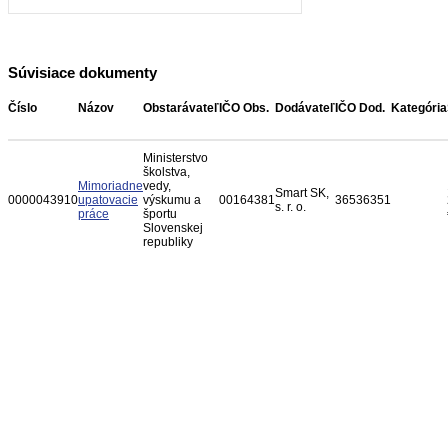
Súvisiace dokumenty
Číslo
Názov
Obstarávateľ
IČO Obs.
Dodávateľ
IČO Dod.
Kategória
Ministerstvo
školstva,
Mimoriadne
vedy,
Smart SK,
0000043910
upatovacie
výskumu a
00164381
36536351
s. r. o.
práce
športu
Slovenskej
republiky