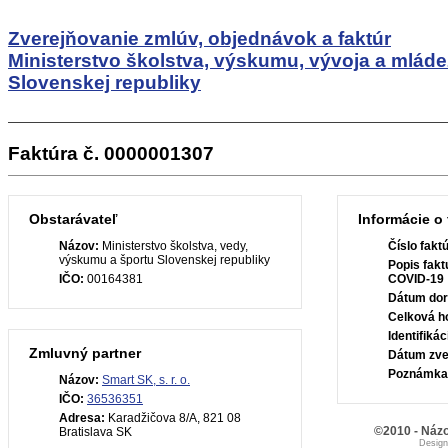
Zverejňovanie zmlúv, objednávok a faktúr
Ministerstvo školstva, výskumu, vývoja a mlád
Slovenskej republiky
Faktúra č. 0000001307
Obstarávateľ
Informácie o 
Názov:
Ministerstvo školstva, vedy,
Číslo fakt
výskumu a športu Slovenskej republiky
Popis fakt
IČO:
00164381
COVID-19
Dátum dor
Celková h
Identifiká
Zmluvný partner
Dátum zve
Poznámka
Názov:
Smart SK, s. r. o.
IČO:
36536351
Adresa:
Karadžičova 8/A, 821 08
©2010 - Názo
Bratislava SK
Desig