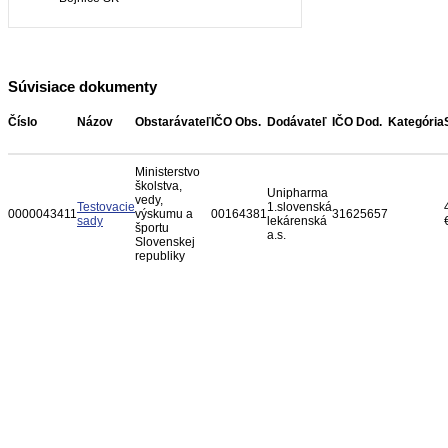
Súvisiace dokumenty
Číslo
Názov
Obstarávateľ
IČO Obs.
Dodávateľ
IČO Dod.
Kategória
Ministerstvo
školstva,
Unipharma
vedy,
Testovacie
1.slovenská
0000043411
výskumu a
00164381
31625657
sady
lekárenská
športu
a.s.
Slovenskej
republiky