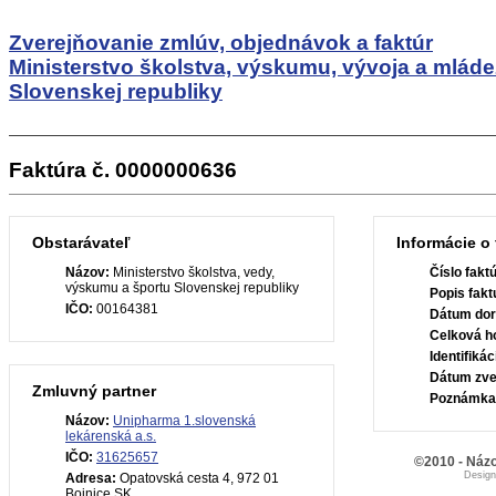
Zverejňovanie zmlúv, objednávok a faktúr
Ministerstvo školstva, výskumu, vývoja a mlád
Slovenskej republiky
Faktúra č. 0000000636
Obstarávateľ
Informácie o 
Názov:
Ministerstvo školstva, vedy,
Číslo fakt
výskumu a športu Slovenskej republiky
Popis fakt
IČO:
00164381
Dátum dor
Celková h
Identifiká
Dátum zve
Zmluvný partner
Poznámka
Názov:
Unipharma 1.slovenská
lekárenská a.s.
IČO:
31625657
©2010 - Názo
Desig
Adresa:
Opatovská cesta 4, 972 01
Bojnice SK