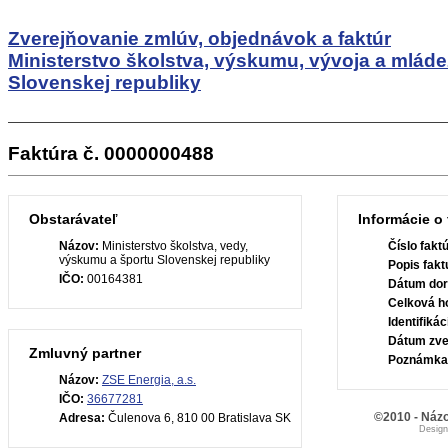
Zverejňovanie zmlúv, objednávok a faktúr
Ministerstvo školstva, výskumu, vývoja a mlád
Slovenskej republiky
Faktúra č. 0000000488
Obstarávateľ
Informácie o 
Názov:
Ministerstvo školstva, vedy,
Číslo fakt
výskumu a športu Slovenskej republiky
Popis fakt
IČO:
00164381
Dátum dor
Celková h
Identifiká
Dátum zve
Zmluvný partner
Poznámka
Názov:
ZSE Energia, a.s.
IČO:
36677281
©2010 - Názo
Adresa:
Čulenova 6, 810 00 Bratislava SK
Desig