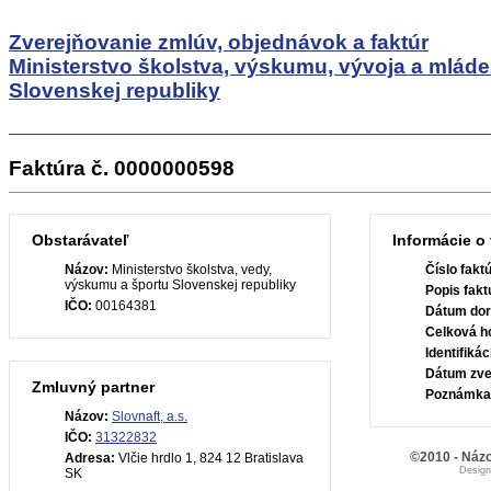
Zverejňovanie zmlúv, objednávok a faktúr
Ministerstvo školstva, výskumu, vývoja a mlád
Slovenskej republiky
Faktúra č. 0000000598
Obstarávateľ
Informácie o 
Názov:
Ministerstvo školstva, vedy,
Číslo fakt
výskumu a športu Slovenskej republiky
Popis fakt
IČO:
00164381
Dátum dor
Celková h
Identifiká
Dátum zve
Zmluvný partner
Poznámka
Názov:
Slovnaft, a.s.
IČO:
31322832
©2010 - Názo
Adresa:
Vlčie hrdlo 1, 824 12 Bratislava
Desig
SK