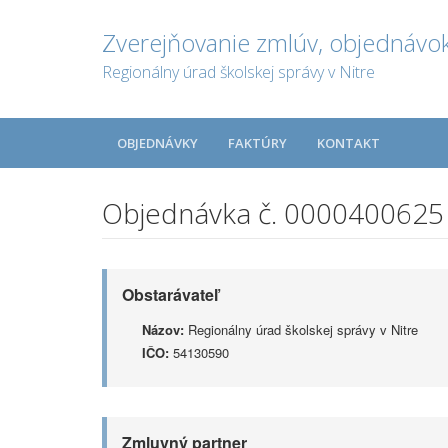
Zverejňovanie zmlúv, objednávok
Regionálny úrad školskej správy v Nitre
OBJEDNÁVKY
FAKTÚRY
KONTAKT
Objednávka č. 0000400625
Obstarávateľ
Názov:
Regionálny úrad školskej správy v Nitre
IČO:
54130590
Zmluvný partner