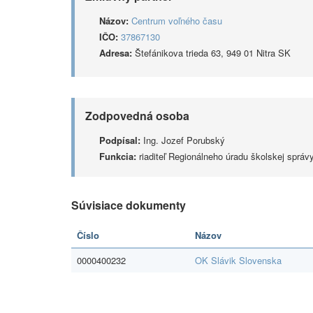
Názov:
Centrum voľného času
IČO:
37867130
Adresa:
Štefánikova trieda 63, 949 01 Nitra SK
Zodpovedná osoba
Podpísal:
Ing. Jozef Porubský
Funkcia:
riaditeľ Regionálneho úradu školskej správy
Súvisiace dokumenty
Číslo
Názov
0000400232
OK Slávik Slovenska