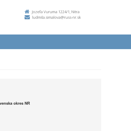
Jozefa Vuruma 1224/1, Nitra
ludmila.simalova@russ-nr.sk
ovenska okres NR