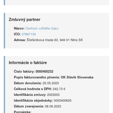
Zmluvný partner
Názov:
Centrum voľného času
IČO:
37867130
Adresa:
Štefánikova trieda 63, 949 01 Nitra SK
Informácie o faktúre
Číslo faktúry:
0000400232
Popis fakturovaného plnenia:
OK Slávik Slovenska
Dátum doručenia:
25.05.2023
Celková hodnota s DPH:
242,73 €
Identifikácia zmluvy:
2023003
Identifikácia objednávky:
0000400625
Dátum zverejnenia:
08.06.2023
Poznámka: