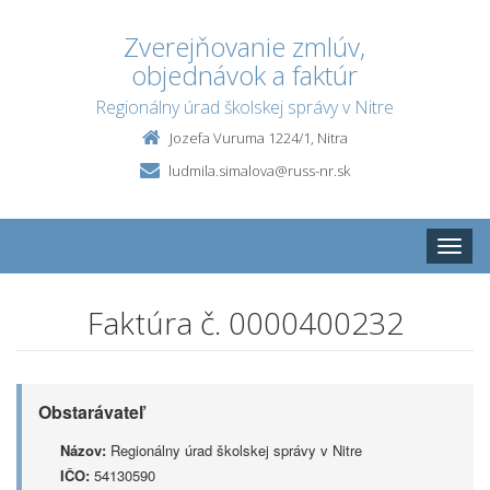
Zverejňovanie zmlúv,
objednávok a faktúr
Regionálny úrad školskej správy v Nitre
Jozefa Vuruma 1224/1, Nitra
ludmila.simalova@russ-nr.sk
Toggle
naviga
Faktúra č. 0000400232
Obstarávateľ
Názov:
Regionálny úrad školskej správy v Nitre
IČO:
54130590