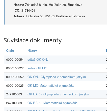
Názov:
Základná škola, Holíčska 50, Bratislava
IČO:
31780491
Adresa:
Holíčska 50, 851 05 Bratislava-Petržalka
Súvisiace dokumenty
Číslo
Názov
Do
0000100054
súťaž OK ONJ
Zák
0000100027
súťaž OK MO
Zák
0000100052
OK ONJ Olympiáda v nemeckom jazyku
Zák
0000100025
OK MO Matematická olympiáda
Zák
247100063
OK BA 5 - Olympiáda v nemeckom jazyku
Zák
247100089
OK BA 5 - Matematická olympiáda
Zák