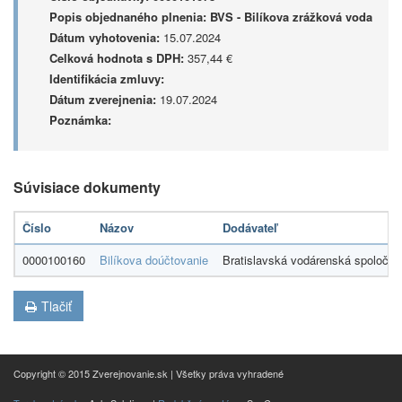
Popis objednaného plnenia:
BVS - Bilíkova zrážková voda
Dátum vyhotovenia:
15.07.2024
Celková hodnota s DPH:
357,44 €
Identifikácia zmluvy:
Dátum zverejnenia:
19.07.2024
Poznámka:
Súvisiace dokumenty
Číslo
Názov
Dodávateľ
0000100160
Bilíkova doúčtovanie
Bratislavská vodárenská spoločnos
Tlačiť
Copyright © 2015 Zverejnovanie.sk | Všetky práva vyhradené