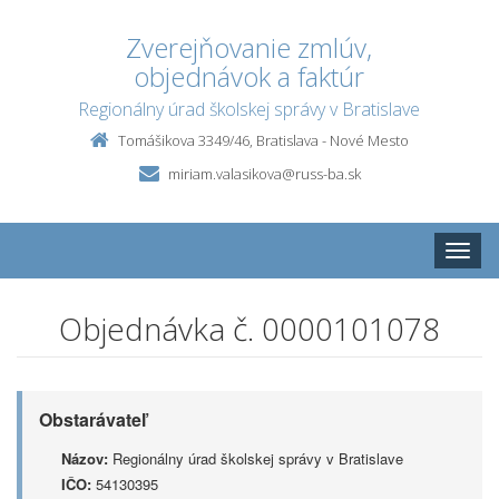
Zverejňovanie zmlúv,
objednávok a faktúr
Regionálny úrad školskej správy v Bratislave
Tomášikova 3349/46, Bratislava - Nové Mesto
miriam.valasikova@russ-ba.sk
Toggle
naviga
Objednávka č. 0000101078
Obstarávateľ
Názov:
Regionálny úrad školskej správy v Bratislave
IČO:
54130395