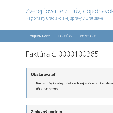
Zverejňovanie zmlúv, objednávok
Regionálny úrad školskej správy v Bratislave
OBJEDNÁVKY
FAKTÚRY
KONTAKT
Faktúra č. 0000100365
Obstarávateľ
Názov:
Regionálny úrad školskej správy v Bratislav
IČO:
54130395
Zmluvný partner