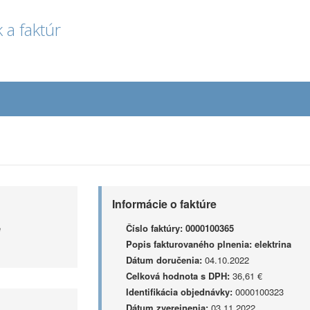
 a faktúr
Informácie o faktúre
e
Číslo faktúry:
0000100365
Popis fakturovaného plnenia:
elektrina
Dátum doručenia:
04.10.2022
Celková hodnota s DPH:
36,61 €
Identifikácia objednávky:
0000100323
Dátum zverejnenia:
03.11.2022