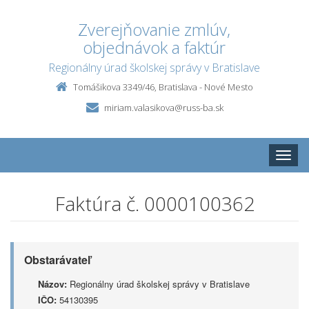
Zverejňovanie zmlúv,
objednávok a faktúr
Regionálny úrad školskej správy v Bratislave
Tomášikova 3349/46, Bratislava - Nové Mesto
miriam.valasikova@russ-ba.sk
Toggle
naviga
Faktúra č. 0000100362
Obstarávateľ
Názov:
Regionálny úrad školskej správy v Bratislave
IČO:
54130395