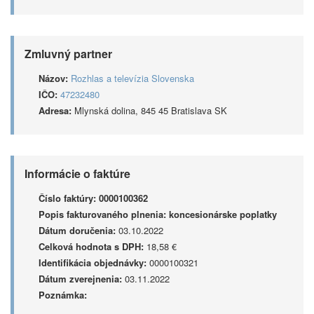
Zmluvný partner
Názov:
Rozhlas a televízia Slovenska
IČO:
47232480
Adresa:
Mlynská dolina, 845 45 Bratislava SK
Informácie o faktúre
Číslo faktúry:
0000100362
Popis fakturovaného plnenia:
koncesionárske poplatky
Dátum doručenia:
03.10.2022
Celková hodnota s DPH:
18,58 €
Identifikácia objednávky:
0000100321
Dátum zverejnenia:
03.11.2022
Poznámka: