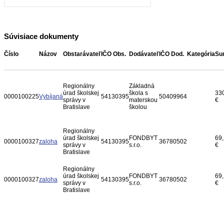
Súvisiace dokumenty
Číslo
Názov
Obstarávateľ
IČO Obs.
Dodávateľ
IČO Dod.
Kategória
Su
Regionálny
Základná
úrad školskej
škola s
33
0000100225
Vybíjaná
54130395
50409964
správy v
materskou
€
Bratislave
školou
Regionálny
úrad školskej
FONDBYT
69
0000100327
zaloha
54130395
36780502
správy v
s.r.o.
€
Bratislave
Regionálny
úrad školskej
FONDBYT
69
0000100327
zaloha
54130395
36780502
správy v
s.r.o.
€
Bratislave