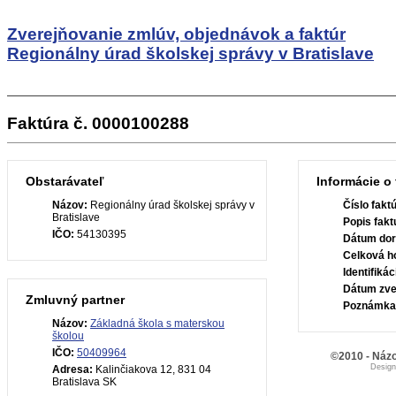
Zverejňovanie zmlúv, objednávok a faktúr
Regionálny úrad školskej správy v Bratislave
Faktúra č. 0000100288
Obstarávateľ
Informácie o 
Názov:
Regionálny úrad školskej správy v
Číslo fakt
Bratislave
Popis fakt
IČO:
54130395
Dátum dor
Celková h
Identifiká
Dátum zve
Zmluvný partner
Poznámka
Názov:
Základná škola s materskou
školou
IČO:
50409964
©2010 - Názo
Desig
Adresa:
Kalinčiakova 12, 831 04
Bratislava SK