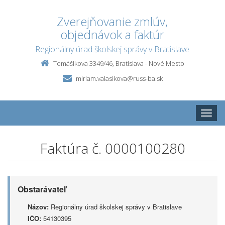
Zverejňovanie zmlúv,
objednávok a faktúr
Regionálny úrad školskej správy v Bratislave
Tomášikova 3349/46, Bratislava - Nové Mesto
miriam.valasikova@russ-ba.sk
Toggle
naviga
Faktúra č. 0000100280
Obstarávateľ
Názov:
Regionálny úrad školskej správy v Bratislave
IČO:
54130395