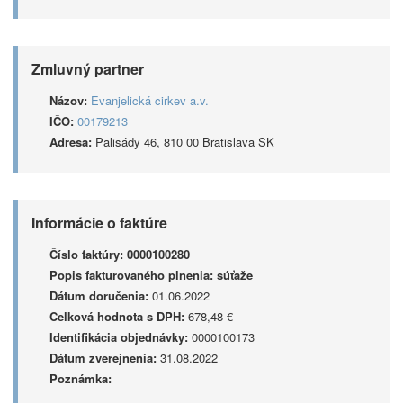
Zmluvný partner
Názov:
Evanjelická cirkev a.v.
IČO:
00179213
Adresa:
Palisády 46, 810 00 Bratislava SK
Informácie o faktúre
Číslo faktúry:
0000100280
Popis fakturovaného plnenia:
súťaže
Dátum doručenia:
01.06.2022
Celková hodnota s DPH:
678,48 €
Identifikácia objednávky:
0000100173
Dátum zverejnenia:
31.08.2022
Poznámka: