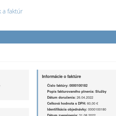
 a faktúr
Informácie o faktúre
e
Číslo faktúry:
0000100182
Popis fakturovaného plnenia:
Služby
Dátum doručenia:
26.04.2022
Celková hodnota s DPH:
60,00 €
Identifikácia objednávky:
0000100180
Dátum zverejnenia:
31.08.2022