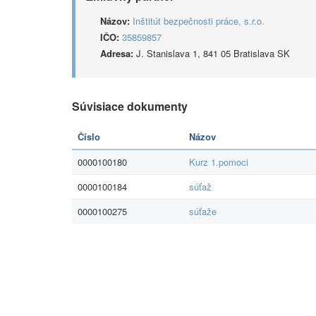
Názov:
Inštitút bezpečnosti práce, s.r.o.
IČO:
35859857
Adresa:
J. Stanislava 1, 841 05 Bratislava SK
Súvisiace dokumenty
Číslo
Názov
0000100180
Kurz 1.pomoci
0000100184
súťaž
0000100275
súťaže