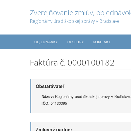
Zverejňovanie zmlúv, objednávok
Regionálny úrad školskej správy v Bratislave
OBJEDNÁVKY
FAKTÚRY
KONTAKT
Faktúra č. 0000100182
Obstarávateľ
Názov:
Regionálny úrad školskej správy v Bratislav
IČO:
54130395
Zmluvný partner