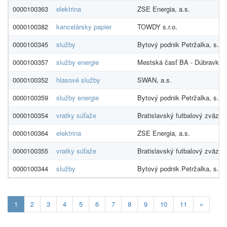
0000100363
elektrina
ZSE Energia, a.s.
0000100382
kancelársky papier
TOWDY s.r.o.
0000100345
služby
Bytový podnik Petržalka, s.r.o
0000100357
služby energie
Mestská časť BA - Dúbravka
0000100352
hlasové služby
SWAN, a.s.
0000100359
služby energie
Bytový podnik Petržalka, s.r.o
0000100354
vratky súťaže
Bratislavský futbalový zväz
0000100364
elektrina
ZSE Energia, a.s.
0000100355
vratky súťaže
Bratislavský futbalový zväz
0000100344
služby
Bytový podnik Petržalka, s.r.o
Aktualna-
1
2
3
4
5
6
7
8
9
10
11
»
stranka
1