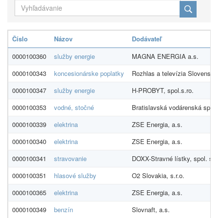
Číslo
Názov
Dodávateľ
0000100360
služby energie
MAGNA ENERGIA a.s.
0000100343
koncesionárske poplatky
Rozhlas a televízia Slovenska
0000100347
služby energie
H-PROBYT, spol.s.ro.
0000100353
vodné, stočné
Bratislavská vodárenská spolo
0000100339
elektrina
ZSE Energia, a.s.
0000100340
elektrina
ZSE Energia, a.s.
0000100341
stravovanie
DOXX-Stravné lístky, spol. s r.
0000100351
hlasové služby
O2 Slovakia, s.r.o.
0000100365
elektrina
ZSE Energia, a.s.
0000100349
benzín
Slovnaft, a.s.