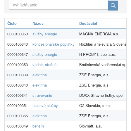
Číslo
Názov
Dodávateľ
0000100360
služby energie
MAGNA ENERGIA a.s.
0000100343
koncesionárske poplatky
Rozhlas a televízia Slovenska
0000100347
služby energie
H-PROBYT, spol.s.ro.
0000100353
vodné, stočné
Bratislavská vodárenská spolo
0000100339
elektrina
ZSE Energia, a.s.
0000100340
elektrina
ZSE Energia, a.s.
0000100341
stravovanie
DOXX-Stravné lístky, spol. s r.
0000100351
hlasové služby
O2 Slovakia, s.r.o.
0000100365
elektrina
ZSE Energia, a.s.
0000100349
benzín
Slovnaft, a.s.