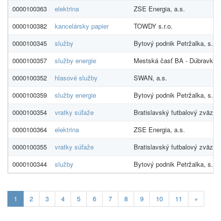
0000100363
elektrina
ZSE Energia, a.s.
0000100382
kancelársky papier
TOWDY s.r.o.
0000100345
služby
Bytový podnik Petržalka, s.r.o
0000100357
služby energie
Mestská časť BA - Dúbravka
0000100352
hlasové služby
SWAN, a.s.
0000100359
služby energie
Bytový podnik Petržalka, s.r.o
0000100354
vratky súťaže
Bratislavský futbalový zväz
0000100364
elektrina
ZSE Energia, a.s.
0000100355
vratky súťaže
Bratislavský futbalový zväz
0000100344
služby
Bytový podnik Petržalka, s.r.o
Aktualna-
1
2
3
4
5
6
7
8
9
10
11
»
stranka
1