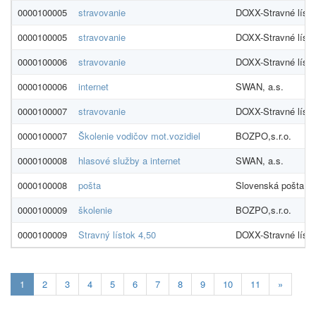
0000100005
stravovanie
DOXX-Stravné lístky,
0000100005
stravovanie
DOXX-Stravné lístky,
0000100006
stravovanie
DOXX-Stravné lístky,
0000100006
internet
SWAN, a.s.
0000100007
stravovanie
DOXX-Stravné lístky,
0000100007
Školenie vodičov mot.vozidiel
BOZPO,s.r.o.
0000100008
hlasové služby a internet
SWAN, a.s.
0000100008
pošta
Slovenská pošta a.
0000100009
školenie
BOZPO,s.r.o.
0000100009
Stravný lístok 4,50
DOXX-Stravné lístky,
Aktualna-
1
2
3
4
5
6
7
8
9
10
11
»
stranka
1