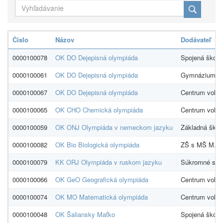
Číslo
Názov
Dodávateľ
0000100078
OK DO Dejepisná olympiáda
Spojená škola 
0000100061
OK DO Dejepisná olympiáda
Gymnázium Ka
0000100067
OK DO Dejepisná olympiáda
Centrum voľné
0000100065
OK CHO Chemická olympiáda
Centrum voľné
0000100059
OK ONJ Olympiáda v nemeckom jazyku
Základná škol
0000100082
OK Bio Biologická olympiáda
ZŠ s MŠ M.R.
0000100079
KK ORJ Olympiáda v ruskom jazyku
Súkromné slo
0000100066
OK GeO Geografická olympiáda
Centrum voľné
0000100074
OK MO Matematická olympiáda
Centrum voľné
0000100048
OK Šaliansky Maťko
Spojená škola