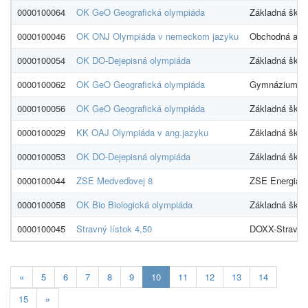
0000100064
OK GeO Geografická olympiáda
Základná škol
0000100046
OK ONJ Olympiáda v nemeckom jazyku
Obchodná aka
0000100054
OK DO-Dejepisná olympiáda
Základná škol
0000100062
OK GeO Geografická olympiáda
Gymnázium Ka
0000100056
OK GeO Geografická olympiáda
Základná škol
0000100029
KK OAJ Olympiáda v ang.jazyku
Základná škol
0000100053
OK DO-Dejepisná olympiáda
Základná škol
0000100044
ZSE Medveďovej 8
ZSE Energia, 
0000100058
OK Bio Biologická olympiáda
Základná škol
0000100045
Stravný lístok 4,50
DOXX-Stravné l
Aktualna-
«
5
6
7
8
9
10
11
12
13
14
stranka
15
»
10