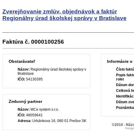
Zverejňovanie zmlúv, objednávok a faktúr
Regionálny úrad školskej správy v Bratislave
Faktúra č. 0000100256
Obstarávateľ
Informácie o 
Názov:
Regionálny úrad školskej správy v
Číslo fakt
Bratislave
Popis fakt
IČO:
54130395
rolet
Dátum dor
Celková h
Identifiká
Zmluvný partner
Dátum zve
Poznámka
Názov:
MCe system s.r.o.
IČO:
48059641
Adresa:
Urbánkova 16, 080 01 Prešov SK
©2010 - Názo
Desig