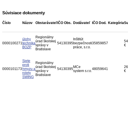
Súvisiace dokumenty
Číslo
Názov
Obstarávateľ
IČO Obs.
Dodávateľ
IČO Dod.
Kategória
S
Regionálny
úlohy
Inštitút
úrad školskej
54
0000100271
technika
54130395
bezpečnosti
35859857
správy v
€
BOZP
práce, s.r.o.
Bratislave
Siete
Regionálny
proti
úrad školskej
MCe
26
0000101173
hmyzu a
54130395
48059641
správy v
system s.r.o.
€
rolety
Bratislave
SWING