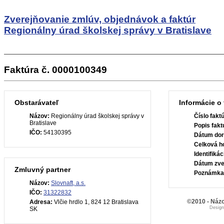
Zverejňovanie zmlúv, objednávok a faktúr
Regionálny úrad školskej správy v Bratislave
Faktúra č. 0000100349
Obstarávateľ
Informácie o 
Názov:
Regionálny úrad školskej správy v
Číslo fakt
Bratislave
Popis fakt
IČO:
54130395
Dátum dor
Celková h
Identifiká
Dátum zve
Zmluvný partner
Poznámka
Názov:
Slovnaft, a.s.
IČO:
31322832
©2010 - Názo
Adresa:
Vlčie hrdlo 1, 824 12 Bratislava
Desig
SK