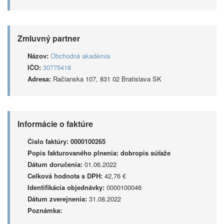
Zmluvný partner
Názov:
Obchodná akadémia
IČO:
30775418
Adresa:
Račianska 107, 831 02 Bratislava SK
Informácie o faktúre
Číslo faktúry:
0000100265
Popis fakturovaného plnenia:
dobropis súťaže
Dátum doručenia:
01.06.2022
Celková hodnota s DPH:
42,76 €
Identifikácia objednávky:
0000100046
Dátum zverejnenia:
31.08.2022
Poznámka: