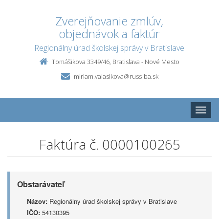
Zverejňovanie zmlúv,
objednávok a faktúr
Regionálny úrad školskej správy v Bratislave
Tomášikova 3349/46, Bratislava - Nové Mesto
miriam.valasikova@russ-ba.sk
Toggle
naviga
Faktúra č. 0000100265
Obstarávateľ
Názov:
Regionálny úrad školskej správy v Bratislave
IČO:
54130395