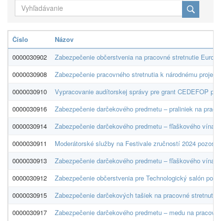
Číslo
Názov
0000030902
Zabezpečenie občerstvenia na pracovné stretnutie Euro
0000030908
Zabezpečenie pracovného stretnutia k národnému projekt
0000030910
Vypracovanie audítorskej správy pre grant CEDEFOP podľ
0000030916
Zabezpečenie darčekového predmetu – praliniek na pracovn
0000030914
Zabezpečenie darčekového predmetu – fľaškového vína na
0000030911
Moderátorské služby na Festivale zručností 2024 pozost
0000030913
Zabezpečenie darčekového predmetu – fľaškového vína na
0000030912
Zabezpečenie občerstvenia pre Technologický salón podľ
0000030915
Zabezpečenie darčekových tašiek na pracovné stretnutie 
0000030917
Zabezpečenie darčekového predmetu – medu na pracovné