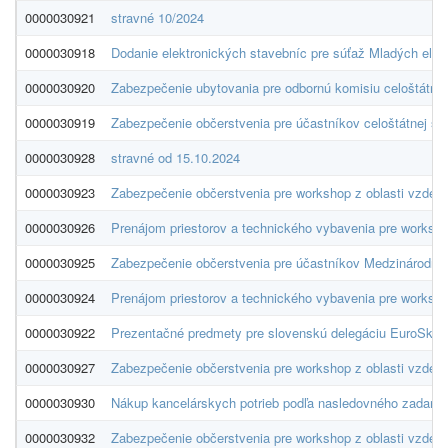
0000030921
stravné 10/2024
0000030918
Dodanie elektronických stavebníc pre súťaž Mladých elek
0000030920
Zabezpečenie ubytovania pre odbornú komisiu celoštátnej
0000030919
Zabezpečenie občerstvenia pre účastníkov celoštátnej sú
0000030928
stravné od 15.10.2024
0000030923
Zabezpečenie občerstvenia pre workshop z oblasti vzdel
0000030926
Prenájom priestorov a technického vybavenia pre worksh
0000030925
Zabezpečenie občerstvenia pre účastníkov Medzinárodnéh
0000030924
Prenájom priestorov a technického vybavenia pre worksho
0000030922
Prezentačné predmety pre slovenskú delegáciu EuroSkills
0000030927
Zabezpečenie občerstvenia pre workshop z oblasti vzdelá
0000030930
Nákup kancelárskych potrieb podľa nasledovného zadania
0000030932
Zabezpečenie občerstvenia pre workshop z oblasti vzdel