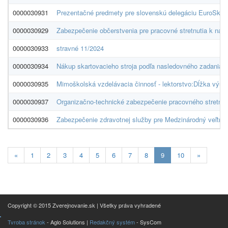
0000030931
Prezentačné predmety pre slovenskú delegáciu EuroSkills
0000030929
Zabezpečenie občerstvenia pre pracovné stretnutia k ná
0000030933
stravné 11/2024
0000030934
Nákup skartovacieho stroja podľa nasledovného zadania:M
0000030935
Mimoškolská vzdelávacia činnosť - lektorstvo:Dĺžka výučb
0000030937
Organizačno-technické zabezpečenie pracovného stretnuti
0000030936
Zabezpečenie zdravotnej služby pre Medzinárodný veľtrh
Aktualna-
«
1
2
3
4
5
6
7
8
9
10
»
stranka
9
Copyright © 2015 Zverejnovanie.sk | Všetky práva vyhradené
Tvroba stránok
- Aglo Solutions |
Redakčný systém
- SysCom