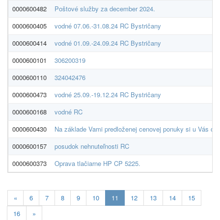
0000600482
Poštové služby za december 2024.
0000600405
vodné 07.06.-31.08.24 RC Bystričany
0000600414
vodné 01.09.-24.09.24 RC Bystričany
0000600101
306200319
0000600110
324042476
0000600473
vodné 25.09.-19.12.24 RC Bystričany
0000600168
vodné RC
0000600430
Na základe Vami predloženej cenovej ponuky si u Vás o
0000600157
posudok nehnuteľnosti RC
0000600373
Oprava tlačiarne HP CP 5225.
Aktualna-
«
6
7
8
9
10
11
12
13
14
15
stranka
16
»
11