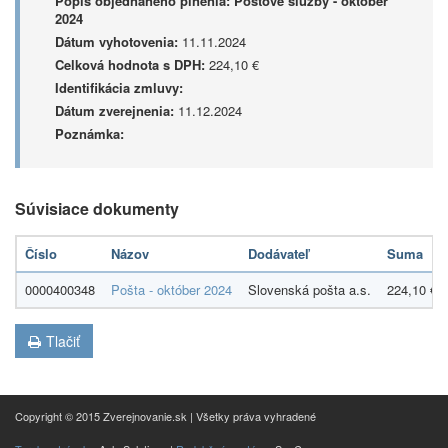
Popis objednaného plnenia:
Poštové služby - október
2024
Dátum vyhotovenia:
11.11.2024
Celková hodnota s DPH:
224,10 €
Identifikácia zmluvy:
Dátum zverejnenia:
11.12.2024
Poznámka:
Súvisiace dokumenty
Číslo
Názov
Dodávateľ
Suma
0000400348
Pošta - október 2024
Slovenská pošta a.s.
224,10 €
Tlačiť
Copyright © 2015 Zverejnovanie.sk | Všetky práva vyhradené