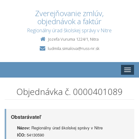
Zverejňovanie zmlúv,
objednávok a faktúr
Regionálny úrad školskej správy v Nitre
Jozefa Vuruma 1224/1, Nitra
ludmila.simalova@russ-nr.sk
Toggle
naviga
Objednávka č. 0000401089
Obstarávateľ
Názov:
Regionálny úrad školskej správy v Nitre
IČO:
54130590