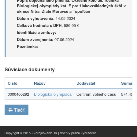
Popis objednaného plnenia:
Okresné kolo 58. ročníka
Biologickej olympiády kat. F pre žiakovzákladných škôl v
okrese Nitra, Zlaté Moravce a Topoľčan
Dátum vyhotovenia:
14.05.2024
Celková hodnota s DPH:
586,95 €
Identifikácia zmluvy:
Dátum zverejnenia:
07.06.2024
Poznámka:
Súvisiace dokumenty
Číslo
Názov
Dodávateľ
Suma
0000400292
Biologická olympiáda
Centrum voľného času
574,45 €
Tlačiť
Copyright © 2015 Zverejnovanie.sk | Všetky práva vyhradené