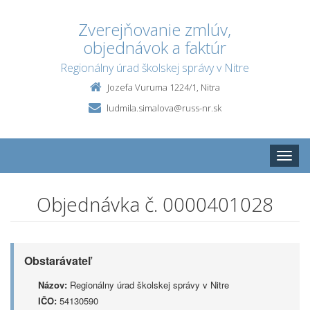
Zverejňovanie zmlúv,
objednávok a faktúr
Regionálny úrad školskej správy v Nitre
Jozefa Vuruma 1224/1, Nitra
ludmila.simalova@russ-nr.sk
Toggle
naviga
Objednávka č. 0000401028
Obstarávateľ
Názov:
Regionálny úrad školskej správy v Nitre
IČO:
54130590