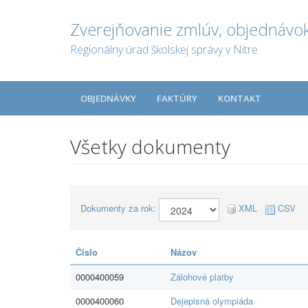
Zverejňovanie zmlúv, objednávok
Regionálny úrad školskej správy v Nitre
OBJEDNÁVKY
FAKTÚRY
KONTAKT
Všetky dokumenty
Dokumenty za rok:
XML
CSV
Číslo
Názov
0000400059
Zálohové platby
0000400060
Dejepisná olympiáda