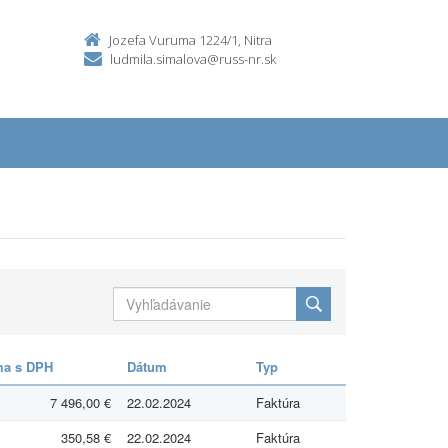
Jozefa Vuruma 1224/1, Nitra
ludmila.simalova@russ-nr.sk
a s DPH
Dátum
Typ
7 496,00 €
22.02.2024
Faktúra
350,58 €
22.02.2024
Faktúra