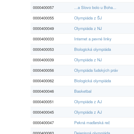
0000400057
...a Slovo bolo u Boha...
0000400055
Olympiáda z ŠJ
0000400049
Olympiáda z NJ
0000400033
Internet a pevné linky
0000400053
Biologická olympiáda
0000400039
Olympiáda z NJ
0000400056
Olympiáda ľudských práv
0000400062
Biologická olympiáda
0000400046
Basketbal
0000400051
Olympiáda z AJ
0000400045
Olympiáda z AJ
0000400047
Pekná maďarská reč
0000400063
Dejepisná olympiáda