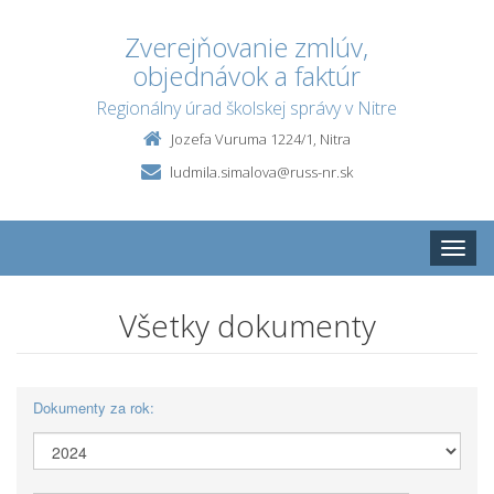
Zverejňovanie zmlúv,
objednávok a faktúr
Regionálny úrad školskej správy v Nitre
Jozefa Vuruma 1224/1, Nitra
ludmila.simalova@russ-nr.sk
Toggle
naviga
Všetky dokumenty
Dokumenty za rok: