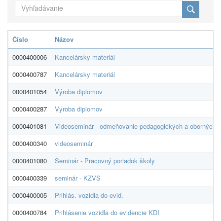
Číslo
Názov
0000400006
Kancelársky materiál
0000400787
Kancelársky materiál
0000401054
Výroba diplomov
0000400287
Výroba diplomov
0000401081
Videoseminár - odmeňovanie pedagogických a oborných za
0000400340
videoseminár
0000401080
Seminár - Pracovný poriadok školy
0000400339
seminár - KZVS
0000400005
Prihlás. vozidla do evid.
0000400784
Prihlásenie vozidla do evidencie KDI