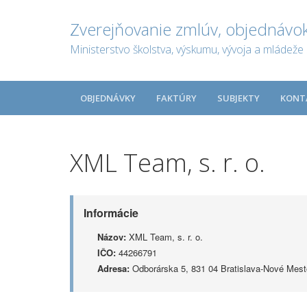
Zverejňovanie zmlúv, objednávok
Ministerstvo školstva, výskumu, vývoja a mládeže 
OBJEDNÁVKY
FAKTÚRY
SUBJEKTY
KONT
XML Team, s. r. o.
Informácie
Názov:
XML Team, s. r. o.
IČO:
44266791
Adresa:
Odborárska 5, 831 04 Bratislava-Nové Mest