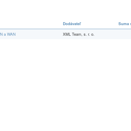
Dodávateľ
Suma 
AN a WAN
XML Team, s. r. o.