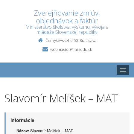
Zverejňovanie zmlúv,
objednávok a faktúr
Ministerstvo školstva, výskumu, vývoja a
mládeže Slovenskej republiky
Černyševského 50, Bratislava
webmaster@minedu.sk
Toggle
naviga
Slavomír Melišek – MAT
Informácie
Názov:
Slavomír Melišek – MAT