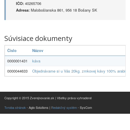
IČO:
40265706
Adresa:
Malobošianska 861, 956 18 Bošany SK
Súvisiace dokumenty
Číslo
Názov
0000001431
káva
0000044633
Objednávame si u Vás 20kg. zrnkovej kávy 100% arabika,1
Copyright © 2015 Zverejnovanie.sk | Všetky práva vyhradené
Tvroba stránok
- Aglo Solutions |
Redakčný systém
- SysCom