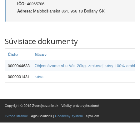
IČO:
40265706
Adresa:
Malobošianska 861, 956 18 Bošany SK
Súvisiace dokumenty
Číslo
Názov
0000044633
Objednávame si u Vás 20kg. zrnkovej kávy 100% arabika,1
0000001431
káva
Copyright © 2015 Zverejnovanie.sk | Všetky práva vyhradené
Tvroba stránok
- Aglo Solutions |
Redakčný systém
- SysCom