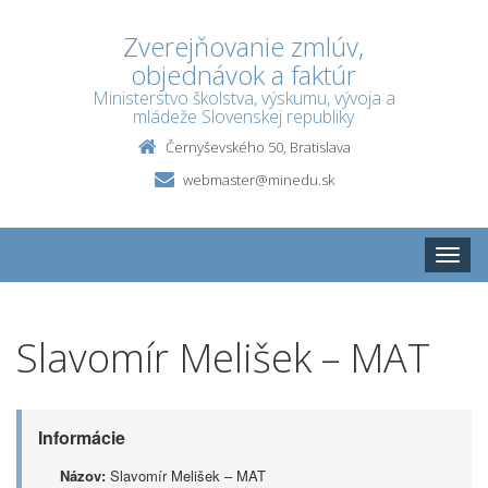
Zverejňovanie zmlúv,
objednávok a faktúr
Ministerstvo školstva, výskumu, vývoja a
mládeže Slovenskej republiky
Černyševského 50, Bratislava
webmaster@minedu.sk
Toggle
naviga
Slavomír Melišek – MAT
Informácie
Názov:
Slavomír Melišek – MAT