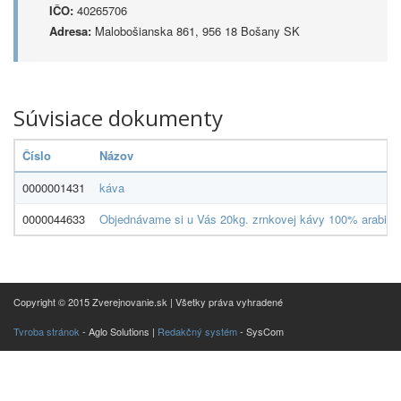
IČO:
40265706
Adresa:
Malobošianska 861, 956 18 Bošany SK
Súvisiace dokumenty
Číslo
Názov
0000001431
káva
0000044633
Objednávame si u Vás 20kg. zrnkovej kávy 100% arabika,1
Copyright © 2015 Zverejnovanie.sk | Všetky práva vyhradené
Tvroba stránok
- Aglo Solutions |
Redakčný systém
- SysCom