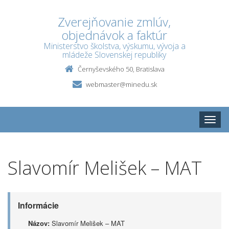
Zverejňovanie zmlúv,
objednávok a faktúr
Ministerstvo školstva, výskumu, vývoja a
mládeže Slovenskej republiky
Černyševského 50, Bratislava
webmaster@minedu.sk
Toggle
naviga
Slavomír Melišek – MAT
Informácie
Názov:
Slavomír Melišek – MAT