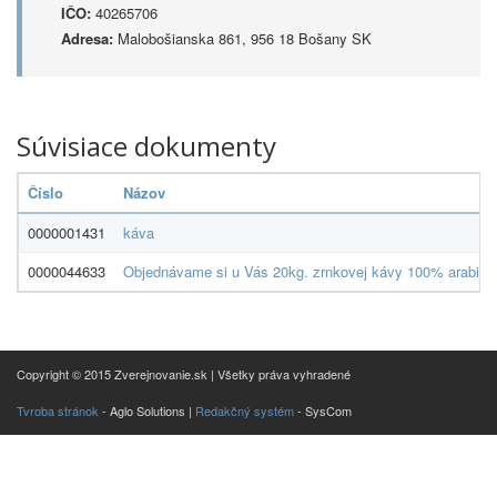
IČO:
40265706
Adresa:
Malobošianska 861, 956 18 Bošany SK
Súvisiace dokumenty
Číslo
Názov
0000001431
káva
0000044633
Objednávame si u Vás 20kg. zrnkovej kávy 100% arabika,1
Copyright © 2015 Zverejnovanie.sk | Všetky práva vyhradené
Tvroba stránok
- Aglo Solutions |
Redakčný systém
- SysCom