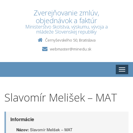
Zverejňovanie zmlúv,
objednávok a faktúr
Ministerstvo školstva, výskumu, vývoja a
mládeže Slovenskej republiky
Černyševského 50, Bratislava
webmaster@minedu.sk
Toggle
naviga
Slavomír Melišek – MAT
Informácie
Názov:
Slavomír Melišek – MAT