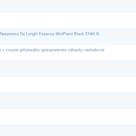
 Nespresso De´Longhi Essenza MiniPiano Black EN85.B.
o v zmysle priloženého opisupredmetu zákazky nasledovne: