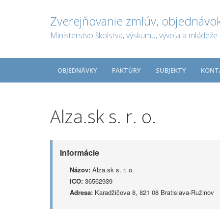
Zverejňovanie zmlúv, objednávok
Ministerstvo školstva, výskumu, vývoja a mládeže 
OBJEDNÁVKY
FAKTÚRY
SUBJEKTY
KONT
Alza.sk s. r. o.
Informácie
Názov:
Alza.sk s. r. o.
IČO:
36562939
Adresa:
Karadžičova 8, 821 08 Bratislava-Ružinov