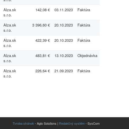
Alza.sk
142,08 €
03.11.2023
Faktúra
s.r.o.
Alza.sk
3 396,60 €
20.10.2023
Faktúra
s.r.o.
Alza.sk
422,39 €
20.10.2023
Faktúra
s.r.o.
Alza.sk
483,81 €
13.10.2023
Objednávka
s.r.o.
Alza.sk
226,64 €
21.09.2023
Faktúra
s.r.o.
Tvroba stránok
- Aglo Solutions |
Redakčný systém
- SysCom