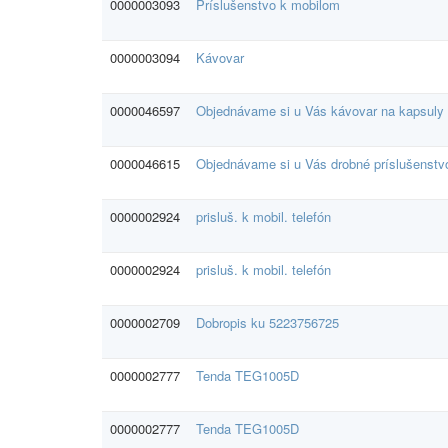
0000003093
Príslušenstvo k mobilom
0000003094
Kávovar
0000046597
Objednávame si u Vás kávovar na kapsuly
0000046615
Objednávame si u Vás drobné príslušenstv
0000002924
prisluš. k mobil. telefón
0000002924
prisluš. k mobil. telefón
0000002709
Dobropis ku 5223756725
0000002777
Tenda TEG1005D
0000002777
Tenda TEG1005D