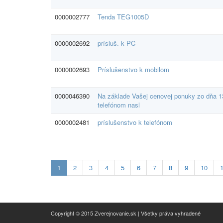
0000002777
Tenda TEG1005D
0000002692
prísluš. k PC
0000002693
Príslušenstvo k mobilom
0000046390
Na základe Vašej cenovej ponuky zo dňa 1
telefónom nasl
0000002481
príslušenstvo k telefónom
Aktualna-
1
2
3
4
5
6
7
8
9
10
stranka
1
Copyright © 2015 Zverejnovanie.sk | Všetky práva vyhradené