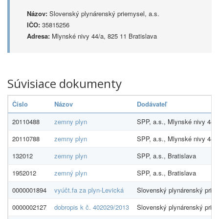
Názov:
Slovenský plynárenský priemysel, a.s.
IČO:
35815256
Adresa:
Mlynské nivy 44/a, 825 11 Bratislava
Súvisiace dokumenty
Číslo
Názov
Dodávateľ
20110488
zemny plyn
SPP, a.s., Mlynské nivy 44/a
20110788
zemny plyn
SPP, a.s., Mlynské nivy 44/a
132012
zemny plyn
SPP, a.s., Bratislava
1952012
zemný plyn
SPP, a.s., Bratislava
0000001894
vyúčt.fa za plyn-Levická
Slovenský plynárenský priem
0000002127
dobropis k č. 402029/2013
Slovenský plynárenský priem