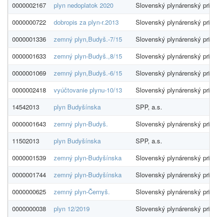
0000002167
plyn nedoplatok 2020
Slovenský plynárenský priem
0000000722
dobropis za plyn-r.2013
Slovenský plynárenský priem
0000001336
zemný plyn,Budyš.-7/15
Slovenský plynárenský priem
0000001633
zemný plyn-Budyš.,8/15
Slovenský plynárenský priem
0000001069
zemný plyn,Budyš.-6/15
Slovenský plynárenský priem
0000002418
vyúčtovanie plynu-10/13
Slovenský plynárenský priem
14542013
plyn Budyšínska
SPP, a.s.
0000001643
zemný plyn-Budyš.
Slovenský plynárenský priem
11502013
plyn Budyšínska
SPP, a.s.
0000001539
zemný plyn-Budyšínska
Slovenský plynárenský priem
0000001744
zemný plyn-Budyšínska
Slovenský plynárenský priem
0000000625
zemný plyn-Černyš.
Slovenský plynárenský priem
0000000038
plyn 12/2019
Slovenský plynárenský priem