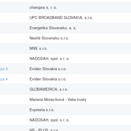
charopos s. r. o.
UPC BROADBAND SLOVAKIA, s.r.o.
Energetika Slovensko, a. s.
Nestlé Slovensko s.r.o.
MiW, s.r.o.
NADOSAH, spol. s r. o.
áza 3
Eviden Slovakia s.r.o.
áza 4
Eviden Slovakia s.r.o.
GLOBAMERICA, s.r.o.
Mariana Moravíková - Vaše kvety
Expresta s.r.o.
NADOSAH, spol. s r. o.
HS - PLUS, s.r.o.