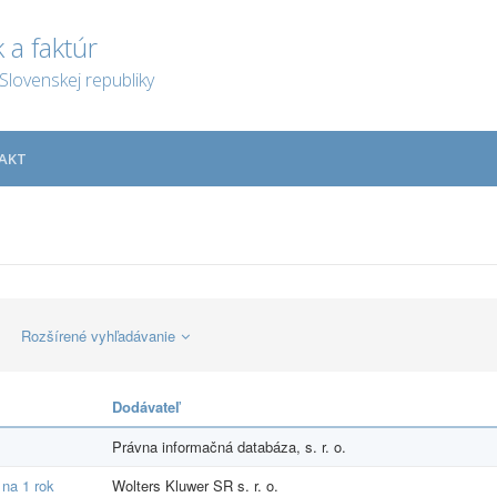
 a faktúr
Slovenskej republiky
AKT
Rozšírené vyhľadávanie
Dodávateľ
Právna informačná databáza, s. r. o.
 na 1 rok
Wolters Kluwer SR s. r. o.