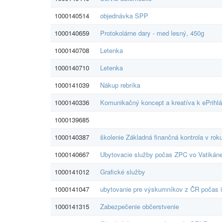
1000140514
objednávka SPP
1000140659
Protokolárne dary - med lesný, 450g
1000140708
Letenka
1000140710
Letenka
1000141039
Nákup rebríka
1000140336
Komunikačný koncept a kreatíva k ePrih
1000139685
1000140387
školenie Základná finančná kontrola v rok
1000140667
Ubytovacie služby počas ZPC vo Vatikán
1000141012
Grafické služby
1000141047
ubytovanie pre výskumníkov z ČR počas i
1000141315
Zabezpečenie občerstvenie