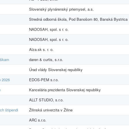
Slovenský plynárenský priemysel, a.s.
Stredná odborná škola, Pod Banošom 80, Banská Bystrica
NADOSAH, spol. s r. o.
NADOSAH, spol. s r. o.
Alza.sk s. r. o.
láškam
daren & curtis, s.r.o.
Úrad vlády Slovenskej republiky
u 2026
EDOS-PEM s.r.o.
e
Kancelária prezidenta Slovenskej republiky
ALLT STUDIO, s.r.o.
ch štipendi
Žilinská univerzita v Žiline
ARC s.r.o.