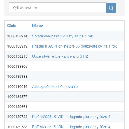
Číslo
Názov
D
1000138914
Softvérový balík judikáty.sk na 1 rok
Pr
1000138919
Prístup k ASPI online pre 36 používateľov na 1 rok
Wo
1000138215
Občerstvenie pre kanceláriu ŠT 2
ch
1000138805
U
1000139388
En
1000140046
Zabezpečenie občerstvenie
Ne
1000139377
Mi
1000139664
N
1000139733
PnZ 4/2025 IS VIKI - Upgrade plarformy fáza 3
Ev
1000139738
PnZ 5/2025 IS VIKI - Upgrade platformy fáza 4
Ev