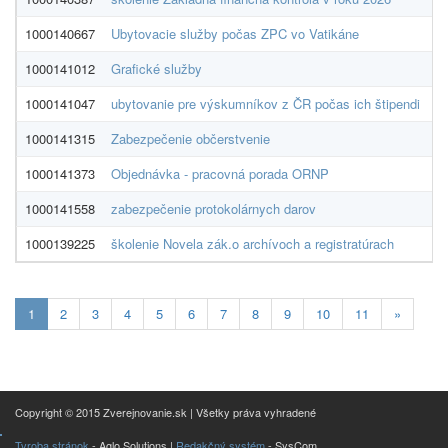
1000140667
Ubytovacie služby počas ZPC vo Vatikáne
Ka
1000141012
Grafické služby
A
1000141047
ubytovanie pre výskumníkov z ČR počas ich štipendi
Ži
1000141315
Zabezpečenie občerstvenie
AR
1000141373
Objednávka - pracovná porada ORNP
D
1000141558
zabezpečenie protokolárnych darov
S
1000139225
školenie Novela zák.o archívoch a registratúrach
E
Aktualna-
1
2
3
4
5
6
7
8
9
10
11
»
stranka
1
Copyright © 2015 Zverejnovanie.sk | Všetky práva vyhradené
Tvroba stránok
- Aglo Solutions |
Redakčný systém
- SysCom