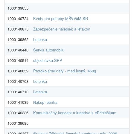
1000139655
G
1000140724
Kvety pre potreby MŠVVaM SR
M
1000140875
Zabezpečenie nálepiek a letákov
Ex
1000139862
Letenka
N
1000140440
Servis automobilu
HS
1000140514
objednávka SPP
S
1000140659
Protokolárne dary - med lesný, 450g
S
1000140708
Letenka
N
1000140710
Letenka
N
1000141039
Nákup rebríka
Al
1000140336
Komunikačný koncept a kreatíva k ePrihláškam
da
1000139685
Úr
1000140387
školenie Základná finančná kontrola v roku 2026
E