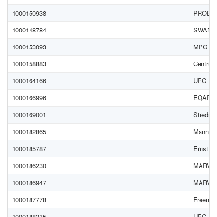
1000150938
PROEBIZ
1000148784
SWAN, a
1000153093
MPC s.r
1000158883
Centrum 
1000164166
UPC BR
1000166996
EQAR
1000169001
Stredná 
1000182865
MannaFac
1000185787
Ernst & 
1000186230
MARVOR 
1000186947
MARVOR 
1000187778
Freeman
1000188215
UPC BR