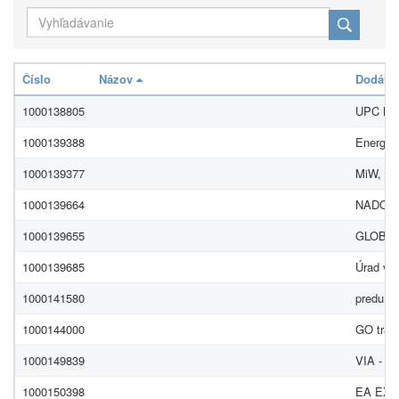
Číslo
Názov
Dodávat
1000138805
UPC BR
1000139388
Energeti
1000139377
MiW, s.r
1000139664
NADOSAH
1000139655
GLOBAME
1000139685
Úrad vlá
1000141580
predu s.r
1000144000
GO trave
1000149839
VIA - MI
1000150398
EA EXH