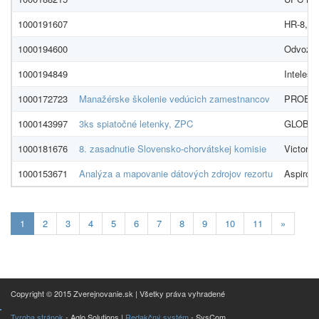
1000191607
HR-8, s. 
1000194600
Odvoz a 
1000194849
Inteles s
1000172723
Manažérske školenie vedúcich zamestnancov
PROEKO 
1000143997
3ks spiatočné letenky, ZPC
GLOBAME
1000181676
8. zasadnutie Slovensko-chorvátskej komisie
Victoria
1000153671
Analýza a mapovanie dátových zdrojov rezortu
Aspiro, 
Aktualna-
1
2
3
4
5
6
7
8
9
10
11
»
stranka
1
Copyright © 2015 Zverejnovanie.sk | Všetky práva vyhradené
Tvroba stránok
- Aglo Solutions |
Redakčný systém
- SysCom