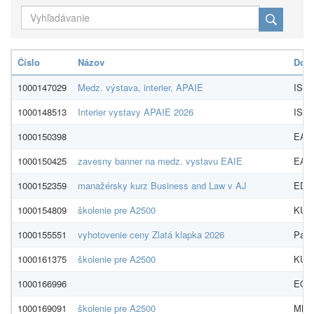
Číslo
Názov
Dodá
1000147029
Medz. výstava, interier, APAIE
ISS-
1000148513
Interier vystavy APAIE 2026
ISS-
1000150398
EA 
1000150425
zavesny banner na medz. vystavu EAIE
EA 
1000152359
manažérsky kurz Business and Law v AJ
EDU 
1000154809
školenie pre A2500
KU L
1000155551
vyhotovenie ceny Zlatá klapka 2026
Pagá
1000161375
školenie pre A2500
KU L
1000166996
EQA
1000169091
školenie pre A2500
MB M