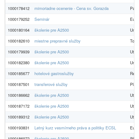
1000178412
mimoriadne ocenenie - Cena sv. Gorazda
Pagá
1000179252
Seminár
Euro
1000180164
školenie pre A2500
Univ
1000182610
miestne prepravné služby
Tosc
1000179939
školenie pre A2500
Utre
1000182380
školenie pre A2500
Univ
1000185677
hotelové gastroslužby
Rena
1000187501
transferové služby
Plat
1000186662
školenie pre A2500
Utre
1000187172
školenie pre A2500
Utre
1000189312
školenie pre A2500
Utre
1000193831
Letný kurz vesmírneho práva a politiky ECSL
Euro
1000186972
školenie pre A2500
INSA