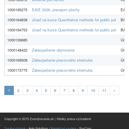
1000195275
EAIE 2026, prenajom plochy
EA 
1000164838
účasť na kurze Quantitative methods for public pol
BAR
1000164753
účasť na kurze Quantitative methods for public pol
BAR
1000139685
Úrad
1000148422
Zabezpečenie ubytovania
Úrad
1000169508
Zabezpečenie pracovného stretnutia
Úrad
1000173775
Zabezpečenie pracovného stretnutia
Úrad
Aktualna-
1
2
3
4
5
6
7
8
9
10
11
»
stranka
1
Copyright © 2015 Zverejnovanie.sk | Všetky práva vyhradené
Tvroba stránok
- Aglo Solutions |
Redakčný systém
- SysCom