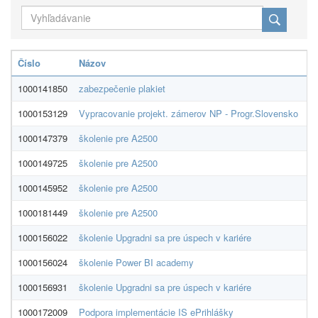
Číslo
Názov
D
1000141850
zabezpečenie plakiet
3G
1000153129
Vypracovanie projekt. zámerov NP - Progr.Slovensko
Ac
1000147379
školenie pre A2500
A
1000149725
školenie pre A2500
A
1000145952
školenie pre A2500
Ai
1000181449
školenie pre A2500
Ai
1000156022
školenie Upgradni sa pre úspech v kariére
Aj
1000156024
školenie Power BI academy
Aj
1000156931
školenie Upgradni sa pre úspech v kariére
Aj
1000172009
Podpora implementácie IS ePrihlášky
Al