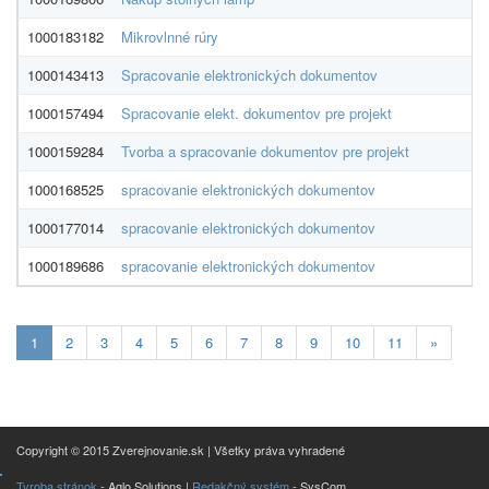
1000183182
Mikrovlnné rúry
Al
1000143413
Spracovanie elektronických dokumentov
A
1000157494
Spracovanie elekt. dokumentov pre projekt
A
1000159284
Tvorba a spracovanie dokumentov pre projekt
A
1000168525
spracovanie elektronických dokumentov
A
1000177014
spracovanie elektronických dokumentov
A
1000189686
spracovanie elektronických dokumentov
A
Aktualna-
1
2
3
4
5
6
7
8
9
10
11
»
stranka
1
Copyright © 2015 Zverejnovanie.sk | Všetky práva vyhradené
Tvroba stránok
- Aglo Solutions |
Redakčný systém
- SysCom