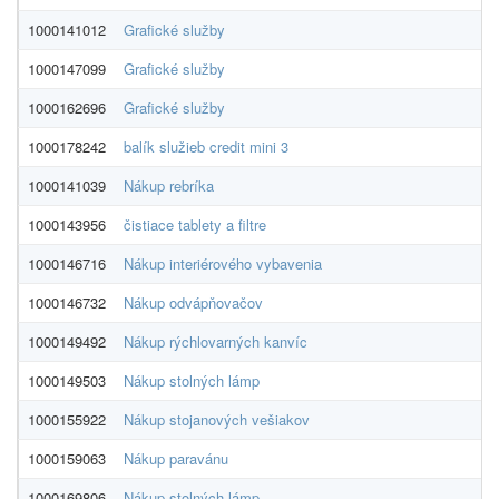
1000141012
Grafické služby
A
1000147099
Grafické služby
A
1000162696
Grafické služby
A
1000178242
balík služieb credit mini 3
Al
1000141039
Nákup rebríka
Al
1000143956
čistiace tablety a filtre
Al
1000146716
Nákup interiérového vybavenia
Al
1000146732
Nákup odvápňovačov
Al
1000149492
Nákup rýchlovarných kanvíc
Al
1000149503
Nákup stolných lámp
Al
1000155922
Nákup stojanových vešiakov
Al
1000159063
Nákup paravánu
Al
1000169806
Nákup stolných lámp
Al