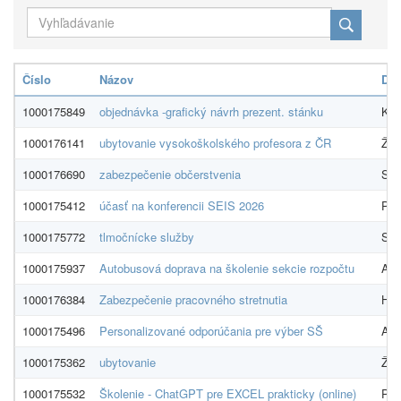
Číslo
Názov
Dod
1000175849
objednávka -grafický návrh prezent. stánku
Kre
1000176141
ubytovanie vysokoškolského profesora z ČR
Žili
1000176690
zabezpečenie občerstvenia
Str
1000175412
účasť na konferencii SEIS 2026
Pre
1000175772
tlmočnícke služby
SISI
1000175937
Autobusová doprava na školenie sekcie rozpočtu
ARR
1000176384
Zabezpečenie pracovného stretnutia
HOT
1000175496
Personalizované odporúčania pre výber SŠ
ARM
1000175362
ubytovanie
Žili
1000175532
Školenie - ChatGPT pre EXCEL prakticky (online)
PRO