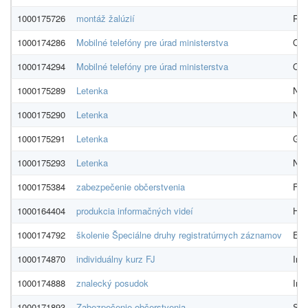
1000175726
montáž žalúzií
Rivo
1000174286
Mobilné telefóny pre úrad ministerstva
O2 
1000174294
Mobilné telefóny pre úrad ministerstva
O2 
1000175289
Letenka
NAD
1000175290
Letenka
NAD
1000175291
Letenka
GLO
1000175293
Letenka
NAD
1000175384
zabezpečenie občerstvenia
FRE
1000164404
produkcia informačných videí
H be
1000174792
školenie Špeciálne druhy registratúrnych záznamov
EDO
1000174870
individuálny kurz FJ
Ins
1000174888
znalecký posudok
Ing
1000171893
Zabezpečenie občerstvenia
Str