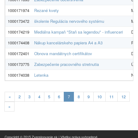
1000171974
Rezané kvety
Mar
1000173472
školenie Regulácia nervového systému
Mgr
1000174219
Mediálna kampaň "Staň sa legendou" - influenceri
Day
1000174408
Nákup kancelárskeho papiera A4 a A3
R K
1000172401
Obnova mandátnych certifikátov
D. T
1000173775
Zabezpečenie pracovného stretnutia
Úra
1000174038
Letenka
NAD
Aktualna-
«
2
3
4
5
6
7
8
9
10
11
12
stranka
»
7
Copyright © 2015 Zverejnovanie.sk | Všetky práva vyhradené