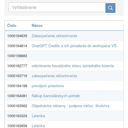
Číslo
Názov
1000164635
Zabezpečenie občerstvenie
1000164814
ChatGPT Credits a ich priradenie do workspace VŠ
1000158883
1000162777
odstránenie havarijného stavu ústredného kúrenia
1000163716
zabezpečenie občerstvenia
S
1000164198
prenájom priestorov
1000164081
Nákup kancelárskych potrieb
T
1000163562
Objednávka reklamy - podpora inkluz. školstva
1000163324
Letenka
1000163656
Letenka