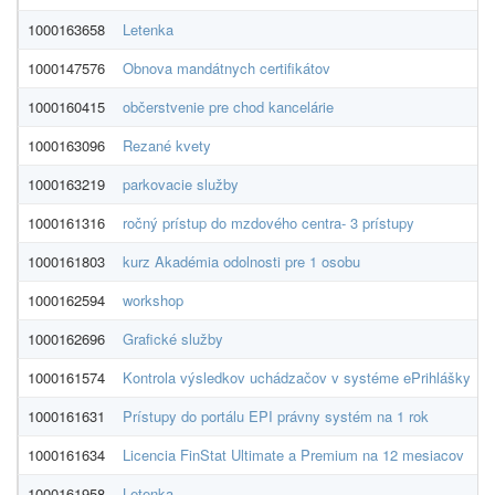
1000163658
Letenka
1000147576
Obnova mandátnych certifikátov
D
1000160415
občerstvenie pre chod kancelárie
1000163096
Rezané kvety
1000163219
parkovacie služby
1000161316
ročný prístup do mzdového centra- 3 prístupy
P
1000161803
kurz Akadémia odolnosti pre 1 osobu
1000162594
workshop
M
1000162696
Grafické služby
1000161574
Kontrola výsledkov uchádzačov v systéme ePrihlášky
M
1000161631
Prístupy do portálu EPI právny systém na 1 rok
S
1000161634
Licencia FinStat Ultimate a Premium na 12 mesiacov
F
1000161958
Letenka