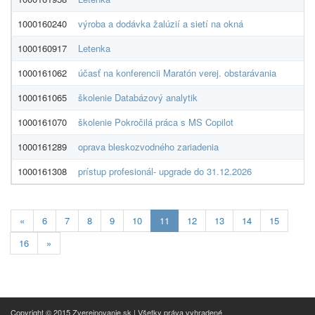
1000160240
výroba a dodávka žalúzií a sietí na okná
1000160917
Letenka
1000161062
účasť na konferencii Maratón verej. obstarávania
1000161065
školenie Databázový analytik
M
1000161070
školenie Pokročilá práca s MS Copilot
1000161289
oprava bleskozvodného zariadenia
I
1000161308
prístup profesionál- upgrade do 31.12.2026
Aktualna-
«
6
7
8
9
10
11
12
13
14
15
stranka
16
»
11
Copyright © 2015 Zverejnovanie.sk | Všetky práva vyhradené