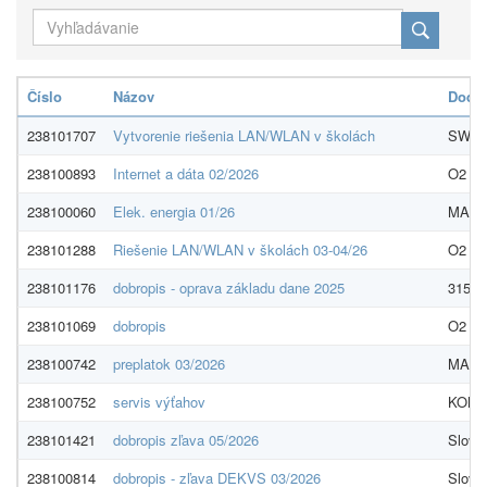
Číslo
Názov
Dodáv
238101707
Vytvorenie riešenia LAN/WLAN v školách
SWAN,
238100893
Internet a dáta 02/2026
O2 Bu
238100060
Elek. energia 01/26
MAGN
238101288
Riešenie LAN/WLAN v školách 03-04/26
O2 Bu
238101176
dobropis - oprava základu dane 2025
3152 s
238101069
dobropis
O2 Bu
238100742
preplatok 03/2026
MAGN
238100752
servis výťahov
KONE 
238101421
dobropis zľava 05/2026
Slove
238100814
dobropis - zľava DEKVS 03/2026
Slove