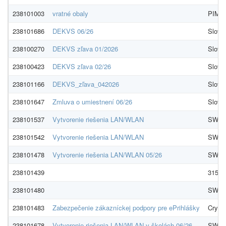
238101003
vratné obaly
PIMA, 
238101686
DEKVS 06/26
Slove
238100270
DEKVS zľava 01/2026
Slove
238100423
DEKVS zľava 02/26
Slove
238101166
DEKVS_zľava_042026
Slove
238101647
Zmluva o umiestnení 06/26
Slove
238101537
Vytvorenie riešenia LAN/WLAN
SWAN,
238101542
Vytvorenie riešenia LAN/WLAN
SWAN,
238101478
Vytvorenie riešenia LAN/WLAN 05/26
SWAN,
238101439
3152 s
238101480
SWAN,
238101483
Zabezpečenie zákazníckej podpory pre ePrihlášky
Crysta
238101678
Vytvorenie riešenia LAN/WLAN v školách 06/26
SWAN,