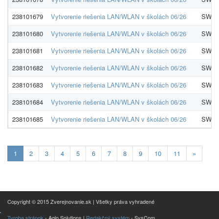
238101679
Vytvorenie riešenia LAN/WLAN v školách 06/26
SWAN,
238101680
Vytvorenie riešenia LAN/WLAN v školách 06/26
SWAN,
238101681
Vytvorenie riešenia LAN/WLAN v školách 06/26
SWAN,
238101682
Vytvorenie riešenia LAN/WLAN v školách 06/26
SWAN,
238101683
Vytvorenie riešenia LAN/WLAN v školách 06/26
SWAN,
238101684
Vytvorenie riešenia LAN/WLAN v školách 06/26
SWAN,
238101685
Vytvorenie riešenia LAN/WLAN v školách 06/26
SWAN,
Aktualna-
1
2
3
4
5
6
7
8
9
10
11
»
stranka
1
Copyright © 2015 Zverejnovanie.sk | Všetky práva vyhradené
Tvroba stránok
- Aglo Solutions |
Redakčný systém
- SysCom