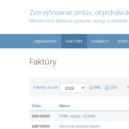
Zverejňovanie zmlúv, objednávok
Ministerstvo školstva, výskumu, vývoja a mládeže 
OBJEDNÁVKY
FAKTÚRY
SUBJEKTY
KONT
Faktúry
Faktúry za rok:
XML
CSV
Číslo
Názov
238100003
PHM, služby 12/2025
238100004
Servisné činnosti kotolní