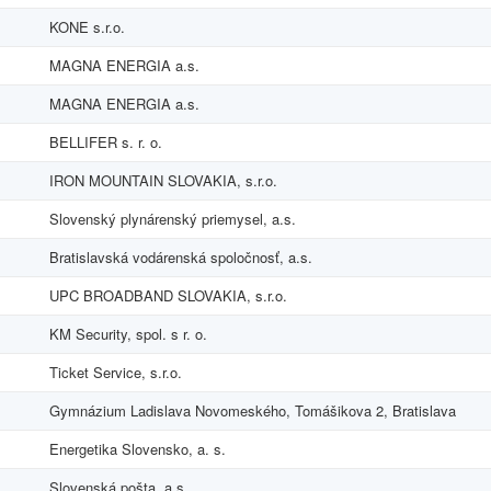
KONE s.r.o.
MAGNA ENERGIA a.s.
MAGNA ENERGIA a.s.
BELLIFER s. r. o.
IRON MOUNTAIN SLOVAKIA, s.r.o.
Slovenský plynárenský priemysel, a.s.
Bratislavská vodárenská spoločnosť, a.s.
UPC BROADBAND SLOVAKIA, s.r.o.
KM Security, spol. s r. o.
Ticket Service, s.r.o.
Gymnázium Ladislava Novomeského, Tomášikova 2, Bratislava
Energetika Slovensko, a. s.
Slovenská pošta, a.s.