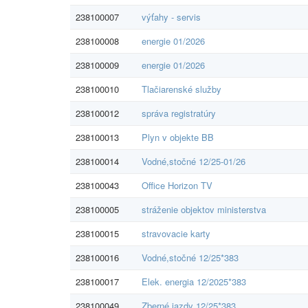
238100007
výťahy - servis
238100008
energie 01/2026
238100009
energie 01/2026
238100010
Tlačiarenské služby
238100012
správa registratúry
238100013
Plyn v objekte BB
238100014
Vodné,stočné 12/25-01/26
238100043
Office Horizon TV
238100005
stráženie objektov ministerstva
238100015
stravovacie karty
238100016
Vodné,stočné 12/25*383
238100017
Elek. energia 12/2025*383
238100049
Zberné jazdy 12/25*383