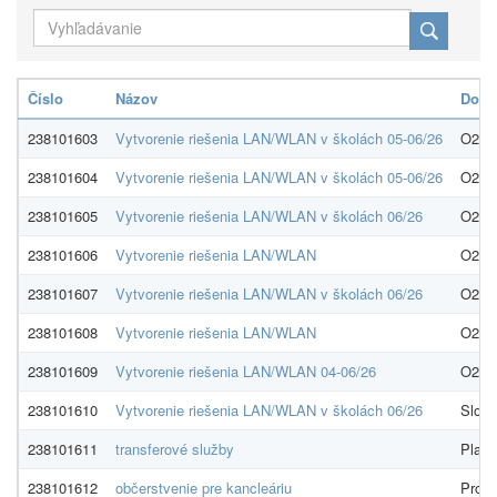
Číslo
Názov
Dodá
238101603
Vytvorenie riešenia LAN/WLAN v školách 05-06/26
O2 Bu
238101604
Vytvorenie riešenia LAN/WLAN v školách 05-06/26
O2 Bu
238101605
Vytvorenie riešenia LAN/WLAN v školách 06/26
O2 Bu
238101606
Vytvorenie riešenia LAN/WLAN
O2 Bu
238101607
Vytvorenie riešenia LAN/WLAN v školách 06/26
O2 Bu
238101608
Vytvorenie riešenia LAN/WLAN
O2 Bu
238101609
Vytvorenie riešenia LAN/WLAN 04-06/26
O2 Bu
238101610
Vytvorenie riešenia LAN/WLAN v školách 06/26
Slova
238101611
transferové služby
Plati
238101612
občerstvenie pre kancleáriu
ProZe