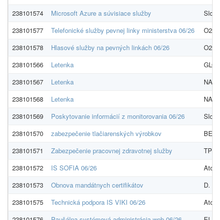
238101574
Microsoft Azure a súvisiace služby
Slove
238101577
Telefonické služby pevnej linky ministerstva 06/26
O2 Bu
238101578
Hlasové služby na pevných linkách 06/26
O2 Bu
238101566
Letenka
GLOB
238101567
Letenka
NADOS
238101568
Letenka
NADOS
238101569
Poskytovanie informácií z monitorovania 06/26
Slova
238101570
zabezpečenie tlačiarenských výrobkov
BELLI
238101571
Zabezpečenie pracovnej zdravotnej služby
TP Sa
238101572
IS SOFIA 06/26
Atos 
238101573
Obnova mandátnych certifikátov
D. Tru
238101575
Technická podpora IS VIKI 06/26
Atos 
238101576
Paušálna systémová administrácia web 06/26
ELLMA