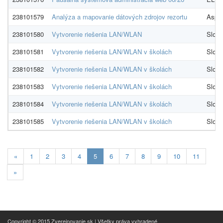
238101579
Analýza a mapovanie dátových zdrojov rezortu
Aspiro
238101580
Vytvorenie riešenia LAN/WLAN
Slova
238101581
Vytvorenie riešenia LAN/WLAN v školách
Slova
238101582
Vytvorenie riešenia LAN/WLAN v školách
Slova
238101583
Vytvorenie riešenia LAN/WLAN v školách
Slova
238101584
Vytvorenie riešenia LAN/WLAN v školách
Slova
238101585
Vytvorenie riešenia LAN/WLAN v školách
Slova
Aktualna-
«
1
2
3
4
5
6
7
8
9
10
11
stranka
»
5
Copyright © 2015 Zverejnovanie.sk | Všetky práva vyhradené